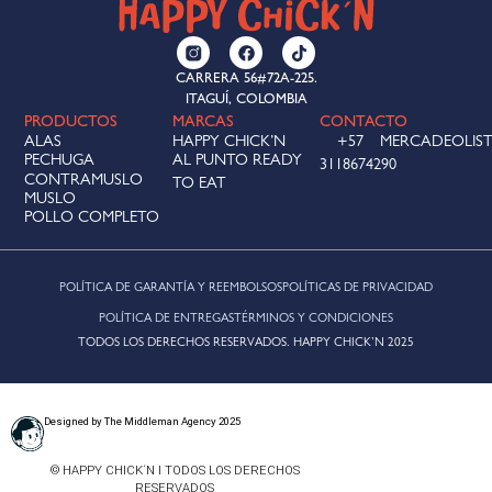
CARRERA 56#72A-225.
ITAGUÍ, COLOMBIA
PRODUCTOS
MARCAS
CONTACTO
ALAS
HAPPY CHICK’N
+57
MERCADEOLIS
PECHUGA
AL PUNTO READY
3118674290
CONTRAMUSLO
TO EAT
MUSLO
POLLO COMPLETO
POLÍTICA DE GARANTÍA Y REEMBOLSOS
POLÍTICAS DE PRIVACIDAD
POLÍTICA DE ENTREGAS
TÉRMINOS Y CONDICIONES
TODOS LOS DERECHOS RESERVADOS. HAPPY CHICK’N 2025
Designed by The Middleman Agency 2025
© HAPPY CHICK´N I TODOS LOS DERECHOS
RESERVADOS