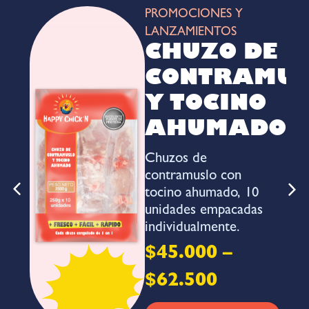
PROMOCIONES Y
LANZAMIENTOS
E
CHUZO DE
A
CONTRAMUS
L
Y TOCINO
AHUMADO
a
Chuzos de
s,
contramuslo con
tocino ahumado, 10
unidades empacadas
individualmente.
$
45.000
–
a
$
62.500