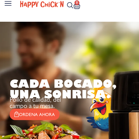
0
CADA BOCADO,
UNA SONRISA.
Pollo de calidad, del
campo a tu mesa.
ORDENA AHORA