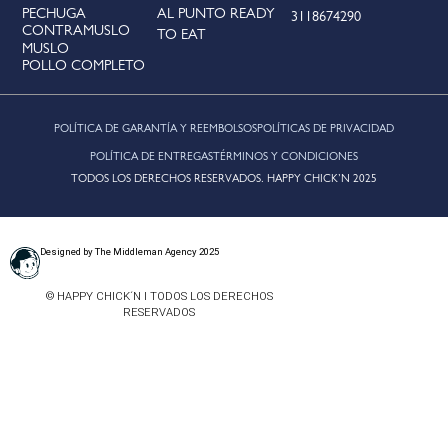
PECHUGA
AL PUNTO READY
3118674290
CONTRAMUSLO
TO EAT
MUSLO
POLLO COMPLETO
POLÍTICA DE GARANTÍA Y REEMBOLSOS
POLÍTICAS DE PRIVACIDAD
POLÍTICA DE ENTREGAS
TÉRMINOS Y CONDICIONES
TODOS LOS DERECHOS RESERVADOS. HAPPY CHICK’N 2025
Designed by The Middleman Agency 2025
© HAPPY CHICK´N I TODOS LOS DERECHOS
RESERVADOS