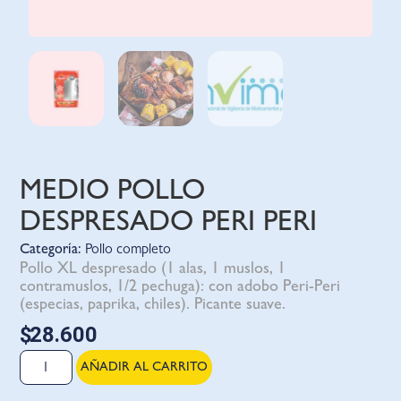
MEDIO POLLO
DESPRESADO PERI PERI
Categoría:
Pollo completo
Pollo XL despresado (1 alas, 1 muslos, 1
contramuslos, 1/2 pechuga): con adobo Peri-Peri
(especias, paprika, chiles). Picante suave.
$
28.600
AÑADIR AL CARRITO