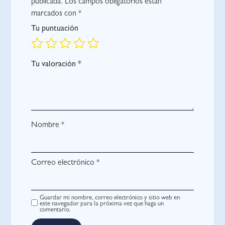
publicada.
Los campos obligatorios están
marcados con
*
Tu puntuación
Tu valoración
*
Nombre
*
Correo electrónico
*
Guardar mi nombre, correo electrónico y sitio web en
este navegador para la próxima vez que haga un
comentario.